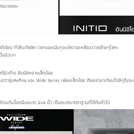
ต์เรียบ ทำสีเมทัลลิค เวลามองเผินๆจะมีความเหลือบวาวคล้ายๆโลหะ
ป็นผิวเงา
ต์ผิวด้าน สัมผัสหยาบเล็กน้อย
้านกว่ารุ่นRefina และ Wide Series เพียงเล็กน้อย ต้องเอามาเทียบใกล้ๆถึงจ
 ใช้ร่วมกับบ็อกฝังขนาด 2x4 นิ้ว เป็นขนาดมาตราฐานที่ใช้กันทั่วไป