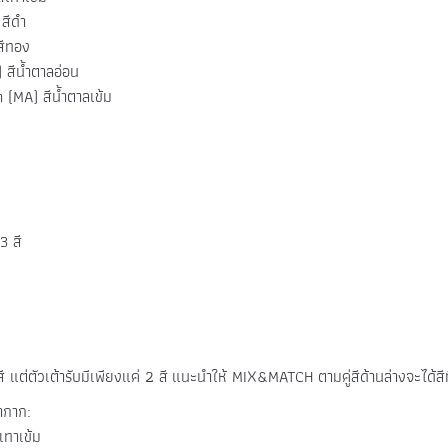
 สีดำ
สีทอง
 สีน้ำตาลอ่อน
 (MA) สีน้ำตาลเข้ม
3 สี
ี แต่ตัวเต้ารับมีเพียงแค่ 2 สี
แนะนำให้ MIX&MATCH ตามคู่สีด้านล่างจะได้สีที่
้ากาก:
เทาเข้ม