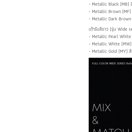
- Metallic Black (MB) ส
- Metallic Brown (MF) 
- Metallic Dark Brown 
เต้ารับสีขาว (รุ่น Wide s
- Metallic Pearl White
- Metallic White (MW)
- Metallic Gold (MY) ส