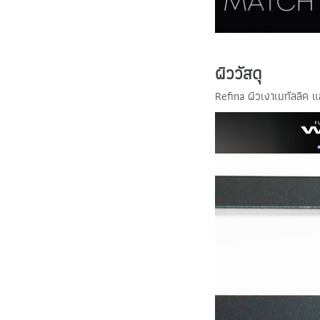
ผิววัสดุ
Refina ผิวเงาเมทัลลิค แ