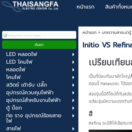
หน้าแรก
สินค้าทั้งหม
หน้าแรก
>
บทความสาระน่ารู้
Initio VS Refin
LED หลอดไฟ
เปรียบเทียบ
LED โคมไฟ
หลอดไฟ
เป็นที่นิยมกันมาพักใหญ่ส
โคมไฟ
ตอนนี้ Panasonic ได้ออกส
สวิตช์ เต้ารับ ปลั๊ก
อุปกรณ์ควบคุมไฟฟ้า
สองรุ่นนี้มีดีไซน์ที่ทัน
อุปกรณ์สำหรับงานไฟฟ้า
แต่ละรุ่นมีความแตกต่างกั
ตู้ บ็อก
สี
ท่อ ราง อุปกรณ์ร้อยสาย
ไฟ
Refina จะมีสีให้เลือกมาก
สายไฟ