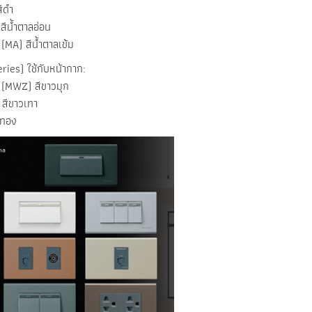
ีดำ
สีน้ำตาลอ่อน
(MA) สีน้ำตาลเข้ม
eries) ใช้กับหน้ากาก:
 (MWZ) สีขาวมุก
 สีขาวเทา
ีทอง