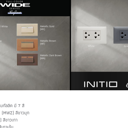
มทัลลิค มี 7 สี
e (MWZ) สีขาวมุก
) สีขาวเทา
ีเทาเข้ม