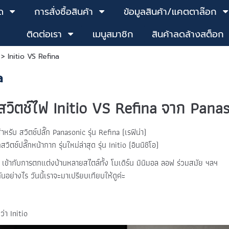
ด
การสั่งซื้อสินค้า
ข้อมูลสินค้า/แคตตาล๊อก
ติดต่อเรา
เมนูสมาชิก
สินค้าลดล้างสต็อก
>
Initio VS Refina
a
สวิตช์ไฟ Initio VS Refina
จาก Panas
ำหรับ สวิตช์ปลั๊ก Panasonic รุ่น
Refina (เรฟิน่า)
วิตช์ปลั๊กหน้ากาก รุ่นใหม่ล่าสุด
รุ่น Initio (อินนิชิโอ)
สมัย เข้ากับการตกแต่งบ้านหลายสไตล์ทั้ง โมเดิร์น มินิมอล ลอฟ ร่วมสมัย ฯลฯ
นอย่างไร วันนี้เราจะมาเปรียบเทียบให้ดูค่ะ
ว่า Initio