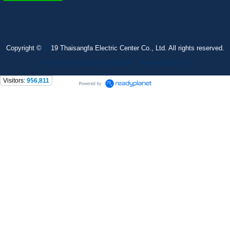
Copyright ©
20
19 Thaisangfa Electric Center Co., Ltd. All rights reserved.
Label vector created by freepik - www.freepik.com
Visitors:
956,811