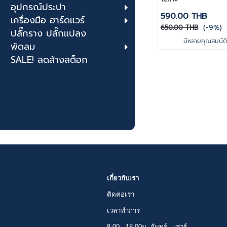
อุปกรณ์ประปา
590.00 THB
เครื่องมือ ฮาร์ดแวร์
(-9%)
650.00 THB
ปลั๊กราง ปลั๊กแปลง
มีหลายคุณสมบัติใ
พัดลม
SALE! ลดล้างสต็อก
เกี่ยวกับเรา
ติดต่อเรา
เวลาทำการ
8.00 - 18.00น. จันทร์ - เสาร์