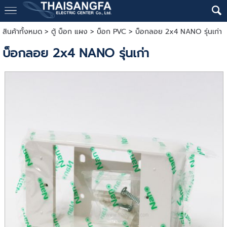
สินค้าทั้งหมด
>
ตู้ บ็อก แผง
>
บ็อก PVC
> บ็อกลอย 2x4 NANO รุ่นเก่า
บ็อกลอย 2x4 NANO รุ่นเก่า