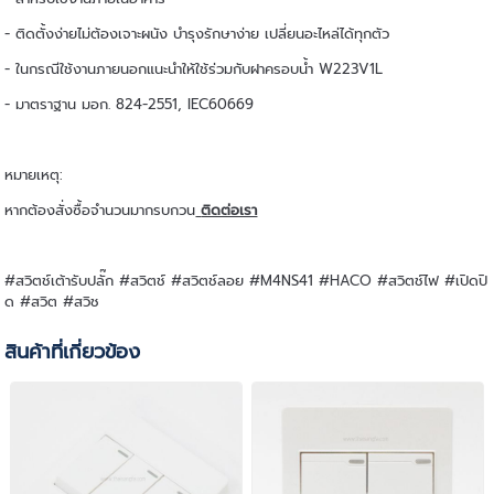
- ติดตั้งง่ายไม่ต้องเจาะผนัง บำรุงรักษาง่าย เปลี่ยนอะไหล่ได้ทุกตัว
- ในกรณีใช้งานภายนอกแนะนำให้ใช้ร่วมกับฝาครอบน้ำ W223V1L
- มาตราฐาน มอก. 824-2551, IEC60669
หมายเหตุ:
หากต้องสั่งซื้อจำนวนมากรบกวน
ติดต่อเรา
#สวิตช์เต้ารับปลั๊ก #สวิตช์ #สวิตช์ลอย #M4NS41 #HACO #สวิตช์ไฟ #เปิดปิ
ด #สวิต #สวิช
สินค้าที่เกี่ยวข้อง