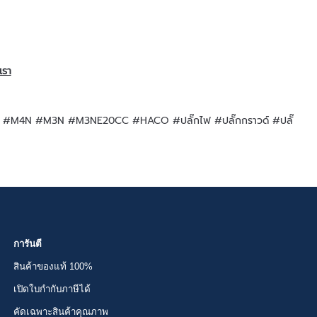
เรา
ลั๊กไฟ #M4N #M3N #M3NE20CC #HACO #ปลั๊กไฟ #ปลั๊กกราวด์ #ปลั๊
การันตี
สินค้าของแท้ 100%
เปิดใบกำกับภาษีได้
คัดเฉพาะสินค้าคุณภาพ