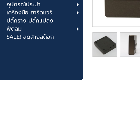
อุปกรณ์ประปา
เครื่องมือ ฮาร์ดแวร์
ปลั๊กราง ปลั๊กแปลง
พัดลม
SALE! ลดล้างสต็อก