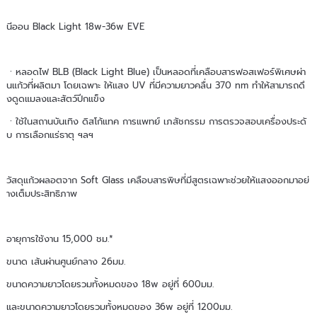
นีออน Black Light 18w-36w EVE
ㆍหลอดไฟ BLB (Black Light Blue) เป็นหลอดที่เคลือบสารฟอสเฟอร์พิเศษผ่า
นแก้วที่ผลิตมา โดยเฉพาะ ให้แสง UV ที่มีความยาวคลื่น 370 nm ทำให้สามารถดึ
งดูดแมลงและสัตว์ปีกแข็ง
ㆍใช้ในสถานบันเทิง ดิสโก้แทค การแพทย์ เภสัชกรรม การตรวจสอบเครื่องประดั
บ การเลือกแร่ธาตุ ฯลฯ
วัสดุแก้วผลอตจาก Soft Glass เคลือบสารพิษที่มีสูตรเฉพาะช่วยให้แสงออกมาอย่
างเต็มประสิทธิภาพ
อายุการใช้งาน 15,000 ชม.*
ขนาด เส้นผ่านศูนย์กลาง 26มม.
ขนาดความยาวโดยรวมทั้งหมดของ 18w อยู่ที่ 600มม.
และขนาดความยาวโดยรวมทั้งหมดของ 36w อยู่ที่ 1200มม.