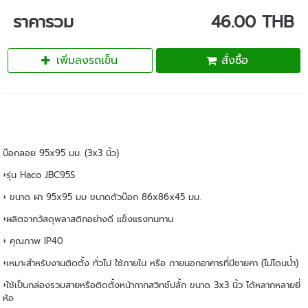
ราคารวม
46.00 THB
เพิ่มลงรถเข็น
สั่งซื้อ
บ๊อกลอย 95x95 มม. (3x3 นิ้ว)
+รุ่น Haco JBC95S
+ ขนาด ฝา 95x95 มม ขนาดตัวบ๊อก 86x86x45 มม.
+ผลิตจากวัสดุพลาสติกอย่างดี แข็งแรงทนทาน
+ คุณภาพ IP40
+เหมาะสำหรับงานติดตั้ง ทั่วไป ใช้ภายใน หรือ ภายนอกอาคารที่มีชายคา (ไม่โดนน้ำ)
+ใช้เป็นกล่องรวมสายหรือติดตั้งหน้ากากสวิทช์ปลั้ก ขนาด 3x3 นิ้ว ได้หลากหลายยี่
ห้อ