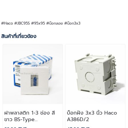
#Haco #JBC95S #95x95 #บ๊อกลอย #บ๊อก3x3
สินค้าที่เกี่ยวข้อง
ฝาพลาสติก 1-3 ช่อง สี
บ็อกฝัง 3x3 นิ้ว Haco
ขาว BS-Type
A386D/2
Panasonic