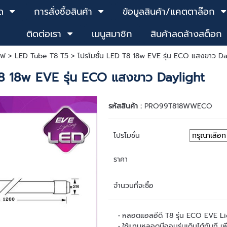
ด
การสั่งซื้อสินค้า
ข้อมูลสินค้า/แคตตาล๊อก
ติดต่อเรา
เมนูสมาชิก
สินค้าลดล้างสต็อก
ไฟ
>
LED Tube T8 T5
> โปรโมชั่น LED T8 18w EVE รุ่น ECO แสงขาว Da
T8 18w EVE รุ่น ECO แสงขาว Daylight
รหัสสินค้า :
PRO99T818WWECO
โปรโมชั่น
ราคา
จำนวนที่จะซื้อ
หลอดแอลอีดี T8 รุ่น ECO EVE Li
ใช้แทนหลอดนีออนรุ่นเดิมได้ทันที