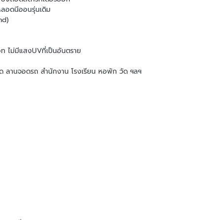
ลอดนีออนรุ่นเดิม
nd)
รอท ไม่มีแสงUVที่เป็นอันตราย
โด ลานจอดรถ สำนักงาน โรงเรียน หอพัก วัด ฯลฯ