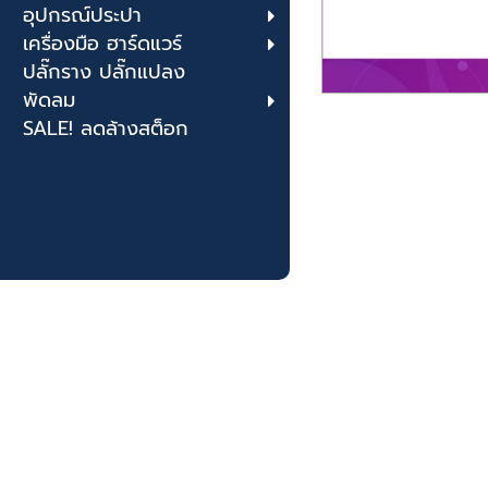
อุปกรณ์ประปา
เครื่องมือ ฮาร์ดแวร์
ปลั๊กราง ปลั๊กแปลง
พัดลม
SALE! ลดล้างสต็อก